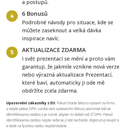
a postupů.
6 Bonusů
4
Podrobné návody pro situace, kde se
můžete zaseknout a velká dávka
inspirace navíc.
AKTUALIZACE ZDARMA
5
I svět prezentací se mění a proto vám
garantuji, že jakmile vznikne nová verze
nebo výrazná aktualizace Prezentací,
které baví, automaticky ji ode mě
obdržíte zcela zdarma.
Upozornění zákazníky z EU:
Pokud chcete fakturu vystavit na firmu
a nejste plátce DPH, vzniká vám vystavením faktury povinnost stát se
identifikovanou osobou a je nutné, abyste mi dodali své IČ DPH. Pokud
identifikovanou osobou nejste nebo se jí stát nechcete, doporučuji koupit si
e-book na fyzickou osobu nepodnikatele.